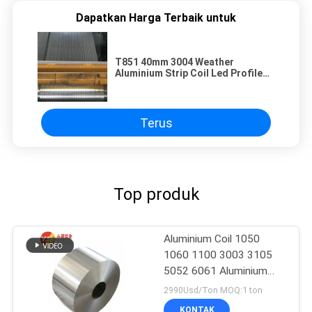
Dapatkan Harga Terbaik untuk
T851 40mm 3004 Weather
Aluminium Strip Coil Led Profile
Untuk Tangga
Terus
Top produk
Aluminium Coil 1050
1060 1100 3003 3105
5052 6061 Aluminium
Sheet Roll
2990Usd/Ton MOQ:1 ton
KONTAK