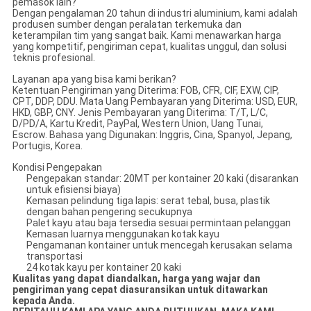
pemasok lain?
Dengan pengalaman 20 tahun di industri aluminium, kami adalah
produsen sumber dengan peralatan terkemuka dan
keterampilan tim yang sangat baik. Kami menawarkan harga
yang kompetitif, pengiriman cepat, kualitas unggul, dan solusi
teknis profesional.
Layanan apa yang bisa kami berikan?
Ketentuan Pengiriman yang Diterima: FOB, CFR, CIF, EXW, CIP,
CPT, DDP, DDU. Mata Uang Pembayaran yang Diterima: USD, EUR,
HKD, GBP, CNY. Jenis Pembayaran yang Diterima: T/T, L/C,
D/PD/A, Kartu Kredit, PayPal, Western Union, Uang Tunai,
Escrow. Bahasa yang Digunakan: Inggris, Cina, Spanyol, Jepang,
Portugis, Korea.
Kondisi Pengepakan
Pengepakan standar: 20MT per kontainer 20 kaki (disarankan
untuk efisiensi biaya)
Kemasan pelindung tiga lapis: serat tebal, busa, plastik
dengan bahan pengering secukupnya
Palet kayu atau baja tersedia sesuai permintaan pelanggan
Kemasan luarnya menggunakan kotak kayu
Pengamanan kontainer untuk mencegah kerusakan selama
transportasi
24 kotak kayu per kontainer 20 kaki
Kualitas yang dapat diandalkan, harga yang wajar dan
pengiriman yang cepat diasuransikan untuk ditawarkan
kepada Anda.