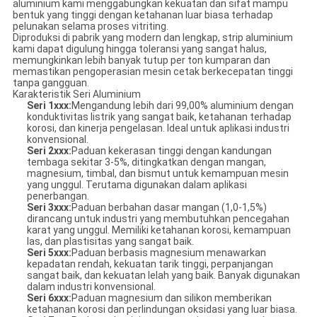
aluminium kami menggabungkan kekuatan dan sifat mampu
bentuk yang tinggi dengan ketahanan luar biasa terhadap
pelunakan selama proses vitriting.
Diproduksi di pabrik yang modern dan lengkap, strip aluminium
kami dapat digulung hingga toleransi yang sangat halus,
memungkinkan lebih banyak tutup per ton kumparan dan
memastikan pengoperasian mesin cetak berkecepatan tinggi
tanpa gangguan.
Karakteristik Seri Aluminium
Seri 1xxx:
Mengandung lebih dari 99,00% aluminium dengan
konduktivitas listrik yang sangat baik, ketahanan terhadap
korosi, dan kinerja pengelasan. Ideal untuk aplikasi industri
konvensional.
Seri 2xxx:
Paduan kekerasan tinggi dengan kandungan
tembaga sekitar 3-5%, ditingkatkan dengan mangan,
magnesium, timbal, dan bismut untuk kemampuan mesin
yang unggul. Terutama digunakan dalam aplikasi
penerbangan.
Seri 3xxx:
Paduan berbahan dasar mangan (1,0-1,5%)
dirancang untuk industri yang membutuhkan pencegahan
karat yang unggul. Memiliki ketahanan korosi, kemampuan
las, dan plastisitas yang sangat baik.
Seri 5xxx:
Paduan berbasis magnesium menawarkan
kepadatan rendah, kekuatan tarik tinggi, perpanjangan
sangat baik, dan kekuatan lelah yang baik. Banyak digunakan
dalam industri konvensional.
Seri 6xxx:
Paduan magnesium dan silikon memberikan
ketahanan korosi dan perlindungan oksidasi yang luar biasa.