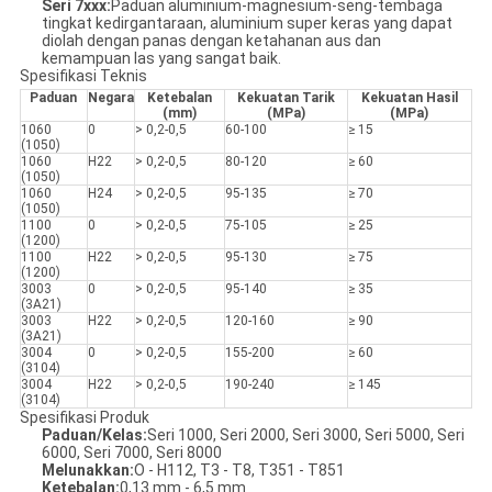
Seri 7xxx:
Paduan aluminium-magnesium-seng-tembaga
tingkat kedirgantaraan, aluminium super keras yang dapat
diolah dengan panas dengan ketahanan aus dan
kemampuan las yang sangat baik.
Spesifikasi Teknis
Paduan
Negara
Ketebalan
Kekuatan Tarik
Kekuatan Hasil
(mm)
(MPa)
(MPa)
1060
0
> 0,2-0,5
60-100
≥ 15
(1050)
1060
H22
> 0,2-0,5
80-120
≥ 60
(1050)
1060
H24
> 0,2-0,5
95-135
≥ 70
(1050)
1100
0
> 0,2-0,5
75-105
≥ 25
(1200)
1100
H22
> 0,2-0,5
95-130
≥ 75
(1200)
3003
0
> 0,2-0,5
95-140
≥ 35
(3A21)
3003
H22
> 0,2-0,5
120-160
≥ 90
(3A21)
3004
0
> 0,2-0,5
155-200
≥ 60
(3104)
3004
H22
> 0,2-0,5
190-240
≥ 145
(3104)
Spesifikasi Produk
Paduan/Kelas:
Seri 1000, Seri 2000, Seri 3000, Seri 5000, Seri
6000, Seri 7000, Seri 8000
Melunakkan:
O - H112, T3 - T8, T351 - T851
Ketebalan:
0,13 mm - 6,5 mm