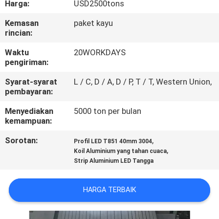
Harga:
USD2500tons
KUALITAS
Kemasan
paket kayu
rincian:
HUBUNGI
KAMI
Waktu
20WORKDAYS
pengiriman:
Syarat-syarat
L / C, D / A, D / P, T / T, Western Union,
BERITA
pembayaran:
Menyediakan
5000 ton per bulan
KASUS
kemampuan:
Sorotan:
,
Profil LED T851 40mm 3004
PERMINTAAN
,
Koil Aluminium yang tahan cuaca
Strip Aluminium LED Tangga
PENAWARAN
HARGA TERBAIK
SITEMAP