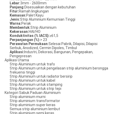
Lebar:
3mm - 2600mm
Panjang:
Disesuaikan dengan kebutuhan
Fitur:
Ramah lingkungan
Kemasan:
Palet Kayu
Jenis:
Strip Aluminium Kemurnian Tinggi
Warna:
Perak
Membentuk:
Strip Aluminium
Kekerasan:
HAI/HO
Konduktivitas (% IACS):
≥61,5
Perpanjangan (%):
> 23
Perawatan Permukaan:
Selesai Pabrik, Dilapisi, Dilapisi
Serbuk, Anodized, Cermin Dipoles, Timbul
Aplikasi:
Industri, Dekorasi, Bangunan, Pengepakan,
Pengepresan
Aplikasi Utama
Strip Aluminium untuk trafo
Strip Aluminium untuk pengelasan strip aluminium berongga
frekuensi tinggi
Strip Aluminium untuk radiator bersirip
Strip Aluminium untuk kabel
Strip Aluminium untuk stamping
Strip Aluminium untuk strip tepi
Kategori Sabuk Paduan Aluminium
Strip aluminium murni
Strip aluminium transformator
Strip aluminium super keras
Semua strip aluminium lembut
Strip aluminium semi keras