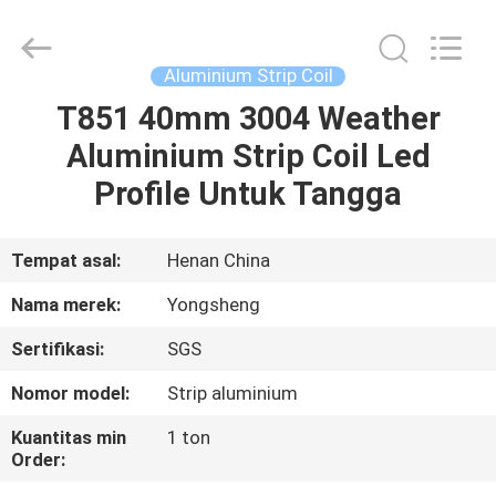
Henan
Yongsheng
Aluminum
Industry
Co.,Ltd..
Aluminium Strip Coil
All
Rights
Reserved.
T851 40mm 3004 Weather
RUMAH
Aluminium Strip Coil Led
PRODUK
Profile Untuk Tangga
TENTANG
Tempat asal:
Henan China
KAMI
Nama merek:
Yongsheng
Sertifikasi:
SGS
TUR
Nomor model:
Strip aluminium
PABRIK
Kuantitas min
1 ton
Order:
KONTROL