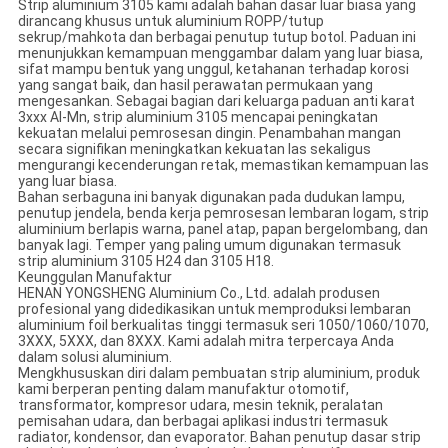
Strip aluminium 3105 kami adalah bahan dasar luar biasa yang
dirancang khusus untuk aluminium ROPP/tutup
sekrup/mahkota dan berbagai penutup tutup botol. Paduan ini
menunjukkan kemampuan menggambar dalam yang luar biasa,
sifat mampu bentuk yang unggul, ketahanan terhadap korosi
yang sangat baik, dan hasil perawatan permukaan yang
mengesankan. Sebagai bagian dari keluarga paduan anti karat
3xxx Al-Mn, strip aluminium 3105 mencapai peningkatan
kekuatan melalui pemrosesan dingin. Penambahan mangan
secara signifikan meningkatkan kekuatan las sekaligus
mengurangi kecenderungan retak, memastikan kemampuan las
yang luar biasa.
Bahan serbaguna ini banyak digunakan pada dudukan lampu,
penutup jendela, benda kerja pemrosesan lembaran logam, strip
aluminium berlapis warna, panel atap, papan bergelombang, dan
banyak lagi. Temper yang paling umum digunakan termasuk
strip aluminium 3105 H24 dan 3105 H18.
Keunggulan Manufaktur
HENAN YONGSHENG Aluminium Co., Ltd. adalah produsen
profesional yang didedikasikan untuk memproduksi lembaran
aluminium foil berkualitas tinggi termasuk seri 1050/1060/1070,
3XXX, 5XXX, dan 8XXX. Kami adalah mitra terpercaya Anda
dalam solusi aluminium.
Mengkhususkan diri dalam pembuatan strip aluminium, produk
kami berperan penting dalam manufaktur otomotif,
transformator, kompresor udara, mesin teknik, peralatan
pemisahan udara, dan berbagai aplikasi industri termasuk
radiator, kondensor, dan evaporator. Bahan penutup dasar strip