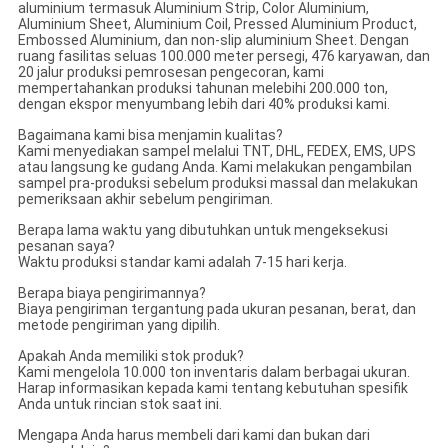
aluminium termasuk Aluminium Strip, Color Aluminium,
Aluminium Sheet, Aluminium Coil, Pressed Aluminium Product,
Embossed Aluminium, dan non-slip aluminium Sheet. Dengan
ruang fasilitas seluas 100.000 meter persegi, 476 karyawan, dan
20 jalur produksi pemrosesan pengecoran, kami
mempertahankan produksi tahunan melebihi 200.000 ton,
dengan ekspor menyumbang lebih dari 40% produksi kami.
Bagaimana kami bisa menjamin kualitas?
Kami menyediakan sampel melalui TNT, DHL, FEDEX, EMS, UPS
atau langsung ke gudang Anda. Kami melakukan pengambilan
sampel pra-produksi sebelum produksi massal dan melakukan
pemeriksaan akhir sebelum pengiriman.
Berapa lama waktu yang dibutuhkan untuk mengeksekusi
pesanan saya?
Waktu produksi standar kami adalah 7-15 hari kerja.
Berapa biaya pengirimannya?
Biaya pengiriman tergantung pada ukuran pesanan, berat, dan
metode pengiriman yang dipilih.
Apakah Anda memiliki stok produk?
Kami mengelola 10.000 ton inventaris dalam berbagai ukuran.
Harap informasikan kepada kami tentang kebutuhan spesifik
Anda untuk rincian stok saat ini.
Mengapa Anda harus membeli dari kami dan bukan dari