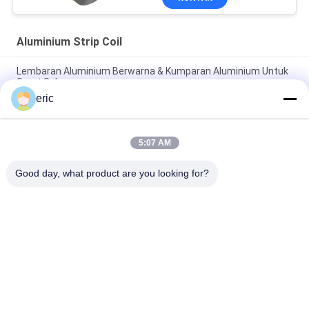
Aluminium Strip Coil
Lembaran Aluminium Berwarna & Kumparan Aluminium Untuk
Surat Saluran
eric
Color Channelume Aluminium Strip Mirror Aluminium Channel
Letter Coil
5:07 AM
Channelume Aluminium Strip Color Mirror Aluminium Coil Strip
Untuk Surat Saluran
Good day, what product are you looking for?
Bad Request
Semua
Coil Aluminium 
Aluminium Strip Coil
Berwarna Warna
Gulungan Aluminium 
Pelat Lembaran 
Foil
Aluminium