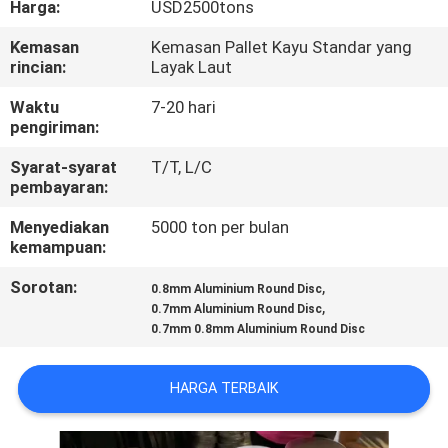
Harga:
USD2500tons
KUALITAS
Kemasan
Kemasan Pallet Kayu Standar yang
rincian:
Layak Laut
HUBUNGI
KAMI
Waktu
7-20 hari
pengiriman:
Syarat-syarat
T/T, L/C
BERITA
pembayaran:
Menyediakan
5000 ton per bulan
KASUS
kemampuan:
Sorotan:
,
0.8mm Aluminium Round Disc
PERMINTAAN
,
0.7mm Aluminium Round Disc
0.7mm 0.8mm Aluminium Round Disc
PENAWARAN
HARGA TERBAIK
SITEMAP