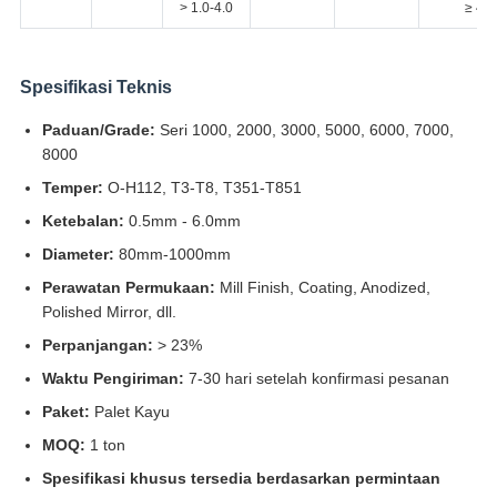
> 1.0-4.0
≥ 4
Spesifikasi Teknis
Paduan/Grade:
Seri 1000, 2000, 3000, 5000, 6000, 7000,
8000
Temper:
O-H112, T3-T8, T351-T851
Ketebalan:
0.5mm - 6.0mm
Diameter:
80mm-1000mm
Perawatan Permukaan:
Mill Finish, Coating, Anodized,
Polished Mirror, dll.
Perpanjangan:
> 23%
Waktu Pengiriman:
7-30 hari setelah konfirmasi pesanan
Paket:
Palet Kayu
MOQ:
1 ton
Spesifikasi khusus tersedia berdasarkan permintaan