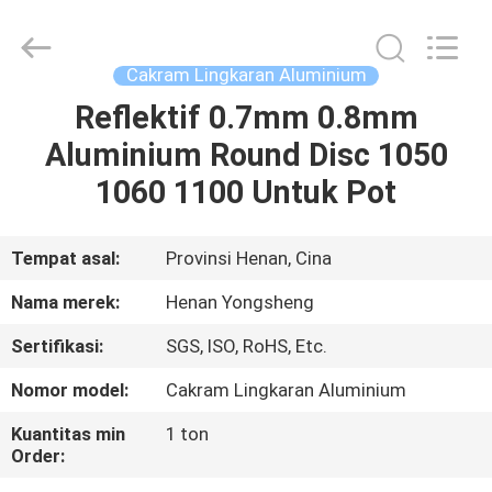
Henan
Yongsheng
Aluminum
Industry
Co.,Ltd..
Cakram Lingkaran Aluminium
All
Rights
Reserved.
Reflektif 0.7mm 0.8mm
RUMAH
Aluminium Round Disc 1050
PRODUK
1060 1100 Untuk Pot
TENTANG
Tempat asal:
Provinsi Henan, Cina
KAMI
Nama merek:
Henan Yongsheng
Sertifikasi:
SGS, ISO, RoHS, Etc.
TUR
Nomor model:
Cakram Lingkaran Aluminium
PABRIK
Kuantitas min
1 ton
Order:
KONTROL