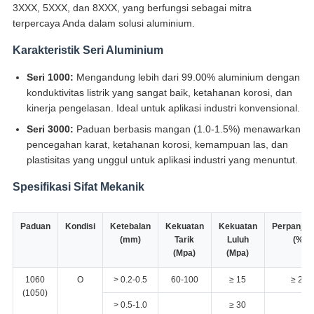
3XXX, 5XXX, dan 8XXX, yang berfungsi sebagai mitra
terpercaya Anda dalam solusi aluminium.
Karakteristik Seri Aluminium
Seri 1000:
Mengandung lebih dari 99.00% aluminium dengan
konduktivitas listrik yang sangat baik, ketahanan korosi, dan
kinerja pengelasan. Ideal untuk aplikasi industri konvensional.
Seri 3000:
Paduan berbasis mangan (1.0-1.5%) menawarkan
pencegahan karat, ketahanan korosi, kemampuan las, dan
plastisitas yang unggul untuk aplikasi industri yang menuntut.
Spesifikasi Sifat Mekanik
Paduan
Kondisi
Ketebalan
Kekuatan
Kekuatan
Perpanjan
(mm)
Tarik
Luluh
(%)
(Mpa)
(Mpa)
1060
O
> 0.2-0.5
60-100
≥ 15
≥ 20
(1050)
> 0.5-1.0
≥ 30