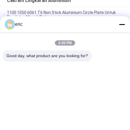
Cakram Lingkaran Aluminium
1100 1050 6061 T6 Non Stick Aluminium Circle Plate Untuk
Peralatan Masak Pot
eric
Plat Aluminium Bulat 3003 DC Lingkaran Aluminium Untuk
pembuatan peralatan masak
2:45 PM
Non Stick 1050 3003 5052 Aluminium Round Circle Untuk
Peralatan Masak
Good day, what product are you looking for?
Bad Request
Semua
Coil Aluminium 
Aluminium Strip Coil
Berwarna Warna
Gulungan Aluminium 
Pelat Lembaran 
Foil
Aluminium
Cakram Lingkaran 
Film Poliester 
Aluminium
Berlapis Aluminium 
Foil