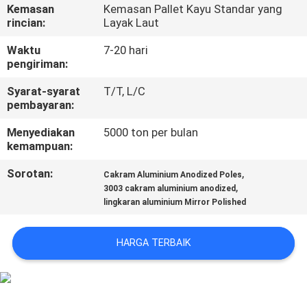
KUALITAS
Kemasan
Kemasan Pallet Kayu Standar yang
rincian:
Layak Laut
HUBUNGI
Waktu
7-20 hari
pengiriman:
KAMI
Syarat-syarat
T/T, L/C
pembayaran:
BERITA
Menyediakan
5000 ton per bulan
kemampuan:
KASUS
Sorotan:
,
Cakram Aluminium Anodized Poles
,
3003 cakram aluminium anodized
lingkaran aluminium Mirror Polished
PERMINTAAN
PENAWARAN
HARGA TERBAIK
SITEMAP