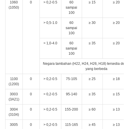
1060
0
> 0,2-0.5
60
≥ 15
≥ 20
(1050)
sampai
100
> 0,5-1.0
60
≥ 30
≥ 20
sampai
100
> 1,0-4.0
60
≥ 35
≥ 20
sampai
100
Negara tambahan (H22, H24, H26, H18) tersedia denga
yang berbeda
1100
0
> 0,2-0.5
75-105
≥ 25
≥ 18
(1200)
3003
0
> 0,2-0.5
95-140
≥ 35
≥ 15
(3A21)
3004
0
> 0,2-0.5
155-200
≥ 60
≥ 13
(3104)
3005
0
> 0,2-0.5
115-165
≥ 45
≥ 13