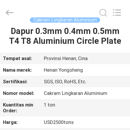
Henan
Yongsheng
Aluminum
Industry
Co.,Ltd..
Cakram Lingkaran Aluminium
All
Rights
Reserved.
Dapur 0.3mm 0.4mm 0.5mm
RUMAH
T4 T8 Aluminium Circle Plate
PRODUK
Tempat asal:
Provinsi Henan, Cina
TENTANG
Nama merek:
Henan Yongsheng
KAMI
Sertifikasi:
SGS, ISO, RoHS, Etc.
Nomor model:
Cakram Lingkaran Aluminium
TUR
PABRIK
Kuantitas min
1 ton
Order:
Harga:
USD2500tons
KONTROL