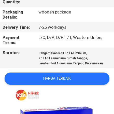
Quantity:
KUALITAS
Packaging
wooden package
Details:
HUBUNGI
KAMI
Delivery Time:
7-25 workdays
Payment
L/C, D/A, D/P, T/T, Western Union,
Terms:
BERITA
Sorotan:
,
Pengemasan Roll Foil Aluminium
,
Roll foil aluminium rumah tangga
KASUS
Lembar Foil Aluminium Panjang Disesuaikan
PERMINTAAN
HARGA TERBAIK
PENAWARAN
SITEMAP