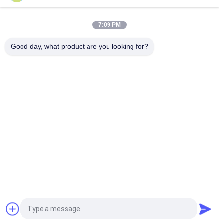
0.08x60/80mm Udara Saluran Aluminium Foil Pemotongan
8011 O Temperature
7:09 PM
1060 8011 8021 8079 Nilai tinggi Dyne Foil farmasi 48 56 70
Dyne
Good day, what product are you looking for?
Bad Request
Semua
Coil Aluminium 
Aluminium Strip Coil
Berwarna Warna
Gulungan Aluminium 
Pelat Lembaran 
Foil
Aluminium
Cakram Lingkaran 
Film Poliester 
Aluminium
Berlapis Aluminium 
Foil
Plat Kotak-Kotak 
Lembar Plat Berlian 
Aluminium 
Aluminium 
Aluminum
Aluminum
Quote request suatu