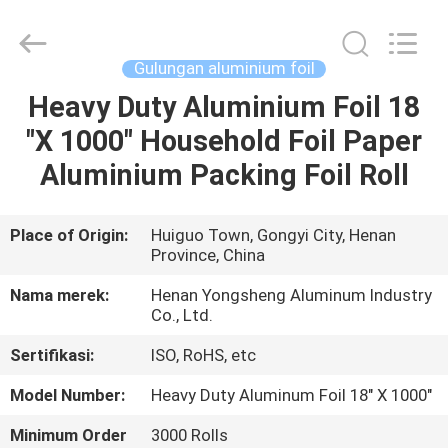
Henan
Yongsheng
Aluminum
Industry
Co.,Ltd..
Gulungan aluminium foil
All
Rights
Reserved.
Heavy Duty Aluminium Foil 18
RUMAH
"X 1000" Household Foil Paper
PRODUK
Aluminium Packing Foil Roll
TENTANG
Place of Origin:
Huiguo Town, Gongyi City, Henan
Province, China
KAMI
Nama merek:
Henan Yongsheng Aluminum Industry
Co., Ltd.
TUR
Sertifikasi:
ISO, RoHS, etc
PABRIK
Model Number:
Heavy Duty Aluminum Foil 18" X 1000"
KONTROL
Minimum Order
3000 Rolls