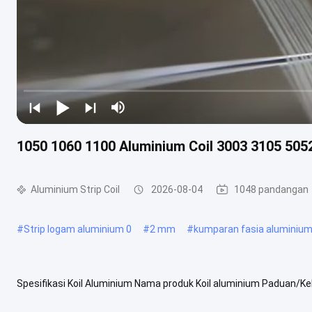
1050 1060 1100 Aluminium Coil 3003 3105 505
Aluminium Strip Coil
2026-08-04
1048 pandangan
#
Strip logam aluminium 0
#
2 mm
#
kumparan fasia aluminiu
Spesifikasi Koil Aluminium Nama produk Koil aluminium Paduan/Kelas
Seri 8000 Temperature O-H112, T3-T8, T351-T851 Ketebalan 0.13m