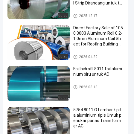
l Strip Dirancang untuk ta
han lama
Aluminium Strip Coil
00:30
2025-12-17
Direct Factory Sale of 105
0 3003 Aluminum Roll 0.2-
1.0mm Aluminum Coil Sh
eet for Roofing Building M
aterial
Aluminium Strip Coil
00:20
2026-04-29
Foil hidrofil 8011 foil alumi
nium biru untuk AC
gulungan aluminium foil
2026-03-13
00:08
5754 8011 O Lembar / pit
a aluminium tipis Untuk p
enukar panas Transform
er AC