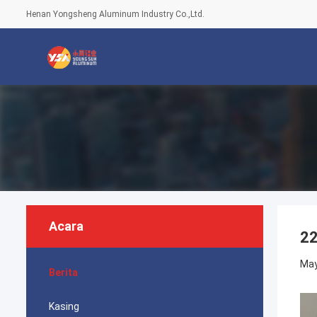
Henan Yongsheng Aluminum Industry Co.,Ltd.
Acara
22
May
Berita
Kasing