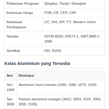
Pelabuhan Pengisian
Qingdao, Tianjin, Shanghai
Ketentuan Harga
FOB, CIF, CFR, CNF
Ketentuan
L/C, D/A, D/P, T/T, Western Union
Pembayaran
Standar
ASTM-B209, EN573-1, GB/T3880.1-
2006
Sertifikat
ISO, RoHS
Kelas Aluminium yang Tersedia
Seri
Deskripsi
Seri
Aluminium murni industri (1050, 1060, 1070, 1100)
1000
Seri
Paduan aluminium-mangan (3A21, 3003, 3103, 3004,
3000
3005, 3105)