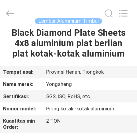
Henan
Yongsheng
Aluminum
Industry
Co.,Ltd..
Lembar Aluminium Timbul
All
Rights
Reserved.
Black Diamond Plate Sheets
RUMAH
4x8 aluminium plat berlian
PRODUK
plat kotak-kotak aluminium
TENTANG
Tempat asal:
Provinsi Henan, Tiongkok
KAMI
Nama merek:
Yongsheng
Sertifikasi:
SGS, ISO, RoHS, etc.
TUR
Nomor model:
Piring kotak -kotak aluminium
PABRIK
Kuantitas min
2 TON
Order:
KONTROL