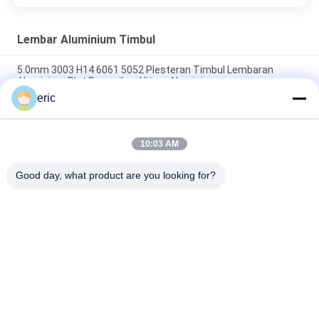
Lembar Aluminium Timbul
5.0mm 3003 H14 6061 5052 Plesteran Timbul Lembaran
Aluminium Plat Pemeriksa Hitam Aluminium
eric
Plat Lantai Aluminium plat tapak aluminium 5 bar plat tapak
aluminium
10:03 AM
Aluminium Diamond Plate Sheets Aluminium Checker Plate
3mm 8x4 pelat aluminium checker
Good day, what product are you looking for?
Bad Request
Semua
Coil Aluminium 
Aluminium Strip Coil
Berwarna Warna
Gulungan Aluminium 
Pelat Lembaran 
Foil
Aluminium