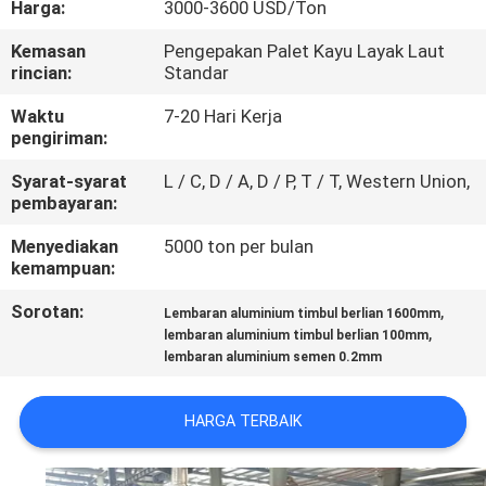
Harga:
3000-3600 USD/Ton
KUALITAS
Kemasan
Pengepakan Palet Kayu Layak Laut
rincian:
Standar
HUBUNGI
KAMI
Waktu
7-20 Hari Kerja
pengiriman:
Syarat-syarat
L / C, D / A, D / P, T / T, Western Union,
BERITA
pembayaran:
Menyediakan
5000 ton per bulan
KASUS
kemampuan:
Sorotan:
,
Lembaran aluminium timbul berlian 1600mm
PERMINTAAN
,
lembaran aluminium timbul berlian 100mm
lembaran aluminium semen 0.2mm
PENAWARAN
HARGA TERBAIK
SITEMAP