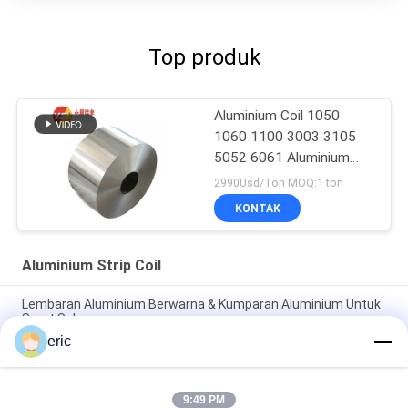
Top produk
Aluminium Coil 1050
1060 1100 3003 3105
5052 6061 Aluminium
Sheet Roll
2990Usd/Ton MOQ:1 ton
KONTAK
Aluminium Strip Coil
Lembaran Aluminium Berwarna & Kumparan Aluminium Untuk
Surat Saluran
eric
Color Channelume Aluminium Strip Mirror Aluminium Channel
Letter Coil
9:49 PM