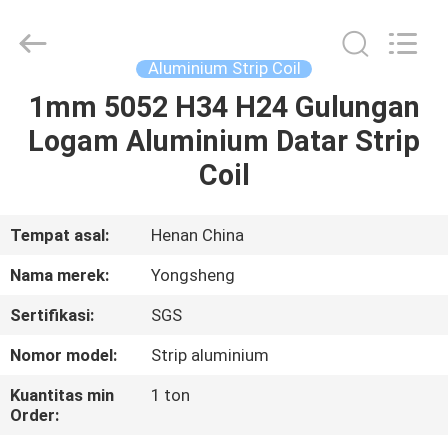
Henan
Yongsheng
Aluminum
Industry
Co.,Ltd..
Aluminium Strip Coil
All
Rights
Reserved.
1mm 5052 H34 H24 Gulungan
RUMAH
Logam Aluminium Datar Strip
PRODUK
Coil
TENTANG
Tempat asal:
Henan China
KAMI
Nama merek:
Yongsheng
Sertifikasi:
SGS
TUR
Nomor model:
Strip aluminium
PABRIK
Kuantitas min
1 ton
Order:
KONTROL