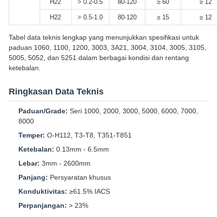
H22
> 0.2-0.5
80-120
≥ 60
≥ 12
H22
> 0.5-1.0
80-120
≥ 15
≥ 12
Tabel data teknis lengkap yang menunjukkan spesifikasi untuk
paduan 1060, 1100, 1200, 3003, 3A21, 3004, 3104, 3005, 3105,
5005, 5052, dan 5251 dalam berbagai kondisi dan rentang
ketebalan.
Ringkasan Data Teknis
Paduan/Grade:
Seri 1000, 2000, 3000, 5000, 6000, 7000,
8000
Temper:
O-H112, T3-T8, T351-T851
Ketebalan:
0.13mm - 6.5mm
Lebar:
3mm - 2600mm
Panjang:
Persyaratan khusus
Konduktivitas:
≥61.5% IACS
Perpanjangan:
> 23%