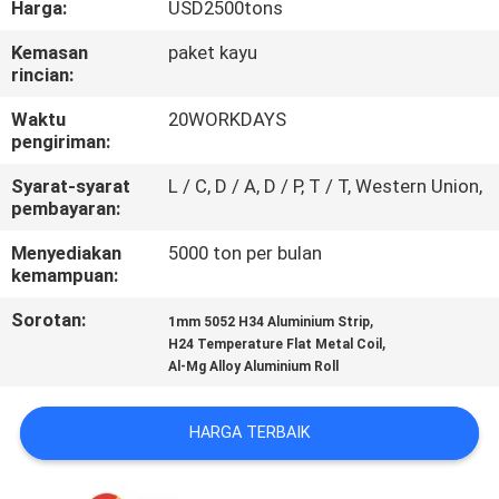
Harga:
USD2500tons
KUALITAS
Kemasan
paket kayu
rincian:
HUBUNGI
KAMI
Waktu
20WORKDAYS
pengiriman:
Syarat-syarat
L / C, D / A, D / P, T / T, Western Union,
BERITA
pembayaran:
Menyediakan
5000 ton per bulan
KASUS
kemampuan:
Sorotan:
,
1mm 5052 H34 Aluminium Strip
PERMINTAAN
,
H24 Temperature Flat Metal Coil
Al-Mg Alloy Aluminium Roll
PENAWARAN
HARGA TERBAIK
SITEMAP