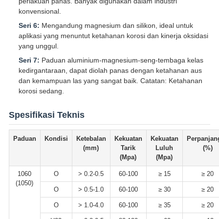
perlakuan panas. Banyak digunakan dalam industri
konvensional.
Seri 6:
Mengandung magnesium dan silikon, ideal untuk
aplikasi yang menuntut ketahanan korosi dan kinerja oksidasi
yang unggul.
Seri 7:
Paduan aluminium-magnesium-seng-tembaga kelas
kedirgantaraan, dapat diolah panas dengan ketahanan aus
dan kemampuan las yang sangat baik. Catatan: Ketahanan
korosi sedang.
Spesifikasi Teknis
Paduan
Kondisi
Ketebalan
Kekuatan
Kekuatan
Perpanjan
(mm)
Tarik
Luluh
(%)
(Mpa)
(Mpa)
1060
O
> 0.2-0.5
60-100
≥ 15
≥ 20
(1050)
O
> 0.5-1.0
60-100
≥ 30
≥ 20
O
> 1.0-4.0
60-100
≥ 35
≥ 20