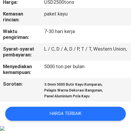
Harga:
USD2500tons
KUALITAS
Kemasan
paket kayu
rincian:
HUBUNGI
KAMI
Waktu
7-30 hari kerja
pengiriman:
Syarat-syarat
L / C, D / A, D / P, T / T, Western Union,
BERITA
pembayaran:
Menyediakan
5000 ton per bulan
KASUS
kemampuan:
Sorotan:
,
3.0mm 5005 Butir Kayu Kumparan
PERMINTAAN
,
Pelapis Warna Dekorasi Bangunan
Panel Aluminium Pola Kayu
PENAWARAN
HARGA TERBAIK
SITEMAP