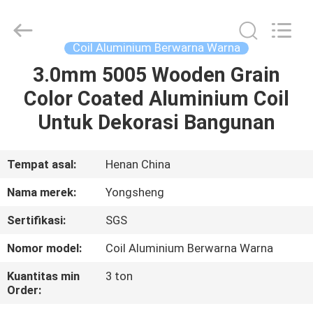
Henan
Yongsheng
Aluminum
Industry
Co.,Ltd..
Coil Aluminium Berwarna Warna
All
Rights
Reserved.
3.0mm 5005 Wooden Grain
RUMAH
Color Coated Aluminium Coil
PRODUK
Untuk Dekorasi Bangunan
TENTANG
Tempat asal:
Henan China
KAMI
Nama merek:
Yongsheng
Sertifikasi:
SGS
TUR
Nomor model:
Coil Aluminium Berwarna Warna
PABRIK
Kuantitas min
3 ton
Order:
KONTROL