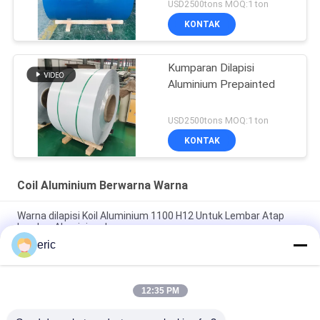
B209
USD2500tons MOQ:1 ton
KONTAK
Kumparan Dilapisi
Aluminium Prepainted
USD2500tons MOQ:1 ton
KONTAK
Coil Aluminium Berwarna Warna
Warna dilapisi Koil Aluminium 1100 H12 Untuk Lembar Atap
Lembar Aluminium Logam
eric
Pre-dicat. ♪ Aluminium berlapis warna untuk panel komposit
aluminium (ACP) Cat PVDF
12:35 PM
Prepainted PE PVDF 1060 3003 3004 5052 Warna Dilapisi
Aluminium Coil Untuk Bahan Bangunan