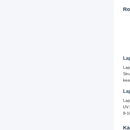
Ro
La
Lap
Str
kea
Lap
Lap
UV.
8-1
Ka