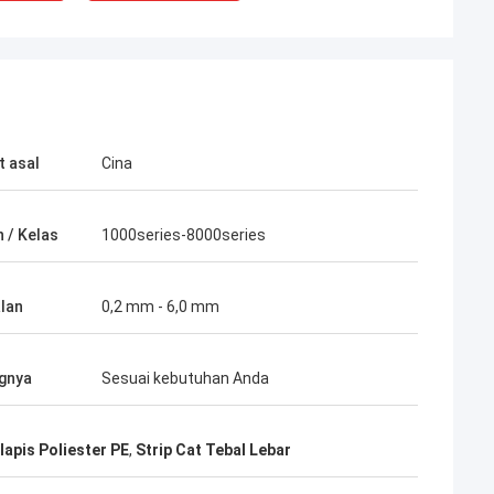
 asal
Cina
 / Kelas
1000series-8000series
rjasama dengan
kami merasa
lan
0,2 mm - 6,0 mm
aktu pengiriman
n pengelola bisnis
gnya
Sesuai kebutuhan Anda
lapis Poliester PE
,
Strip Cat Tebal Lebar