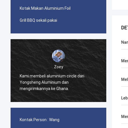
Kotak Makan Aluminium Foil
Grill BBQ sekali pakai
DE
Na
Me
Zoey
Kami membeli aluminium circle dari
Kami t
Mel
Yongsheng Aluminium dan
gulung
mengirimkannya ke Ghana.
Alumi
Leb
Men
Kontak Person :
Wang