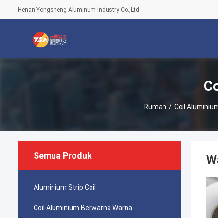
Henan Yongsheng Aluminum Industry Co.,Ltd.
Co
Rumah
/
Coil Alumini
Semua Produk
W
Aluminium Strip Coil
Coil Aluminium Berwarna Warna