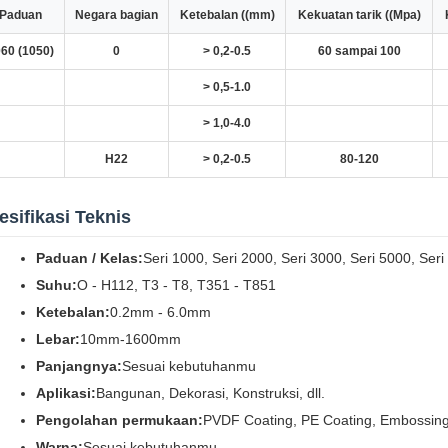
Paduan
Negara bagian
Ketebalan ((mm)
Kekuatan tarik ((Mpa)
60 (1050)
0
> 0,2-0.5
60 sampai 100
> 0,5-1.0
> 1,0-4.0
H22
> 0,2-0.5
80-120
esifikasi Teknis
Paduan / Kelas:
Seri 1000, Seri 2000, Seri 3000, Seri 5000, Seri
Suhu:
O - H112, T3 - T8, T351 - T851
Ketebalan:
0.2mm - 6.0mm
Lebar:
10mm-1600mm
Panjangnya:
Sesuai kebutuhanmu
Aplikasi:
Bangunan, Dekorasi, Konstruksi, dll.
Pengolahan permukaan:
PVDF Coating, PE Coating, Embossin
Warna:
Sesuai kebutuhanmu