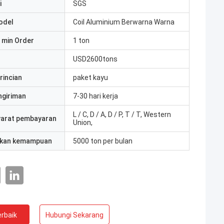
i
SGS
odel
Coil Aluminium Berwarna Warna
 min Order
1 ton
USD2600tons
rincian
paket kayu
ngiriman
7-30 hari kerja
L / C, D / A, D / P, T / T, Western
yarat pembayaran
Union,
kan kemampuan
5000 ton per bulan
rbaik
Hubungi Sekarang