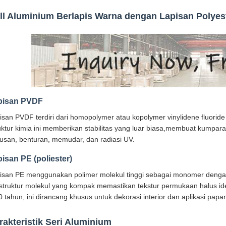
ll Aluminium Berlapis Warna dengan Lapisan Polyes
pisan PVDF
isan PVDF terdiri dari homopolymer atau kopolymer vinylidene fluorid
uktur kimia ini memberikan stabilitas yang luar biasa,membuat kumpa
usan, benturan, memudar, dan radiasi UV.
isan PE (poliester)
isan PE menggunakan polimer molekul tinggi sebagai monomer dengan a
struktur molekul yang kompak memastikan tekstur permukaan halus id
0 tahun, ini dirancang khusus untuk dekorasi interior dan aplikasi papa
rakteristik Seri Aluminium