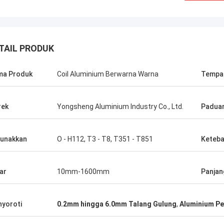
TAIL PRODUK
ma Produk
Coil Aluminium Berwarna Warna
Tempat
rek
Yongsheng Aluminium Industry Co., Ltd.
Paduan
Martin
Amin Mazlum
Pertama kali kami beke
elah membeli hampir 500 ton
Yongsheng Aluminium, 
unakkan
O - H112, T3 - T8, T351 - T851
Keteba
an aluminium warna timbul dari
sangat mudah, karena w
nium Yongsheng.
barang sangat cepat, da
juga sangat profesional.
ar
10mm-1600mm
Panjan
yoroti
0.2mm hingga 6.0mm Talang Gulung
,
Aluminium Pe