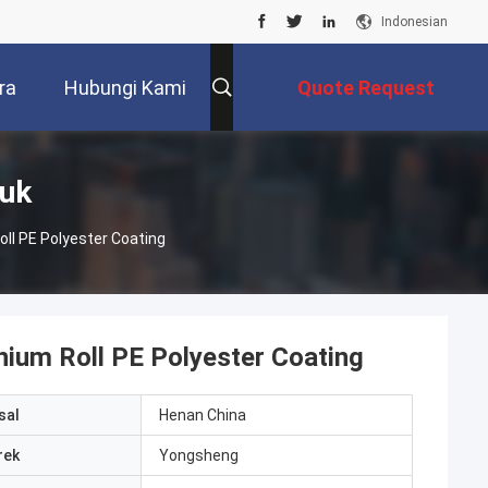
Indonesian
ra
Hubungi Kami
Quote Request
Suatu
duk
l PE Polyester Coating
um Roll PE Polyester Coating
sal
Henan China
rek
Yongsheng