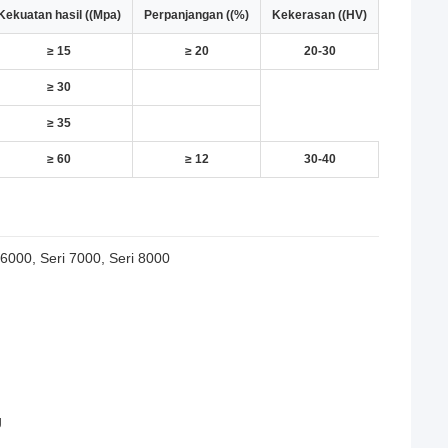
Kekuatan hasil ((Mpa)
Perpanjangan ((%)
Kekerasan ((HV)
≥ 15
≥ 20
20-30
≥ 30
≥ 35
≥ 60
≥ 12
30-40
 6000, Seri 7000, Seri 8000
g