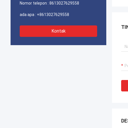
Nomor telepon :
8613027629558
ada apa :
+8613027629558
TI
Kontak
DE