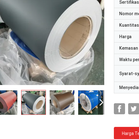
Sertifikas
Nomor m
Kuantitas
Harga
Kemasan 
Waktu pe
Syarat-s
Menyedia
Harga Te