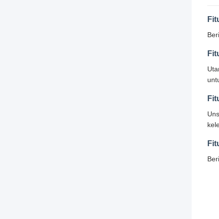
Fit
Ber
Fit
Uta
unt
Fit
Uns
kel
Fit
Ber