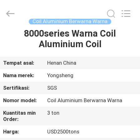
Henan
Yongsheng
Aluminum
Industry
Co.,Ltd..
Coil Aluminium Berwarna Warna
All
Rights
Reserved.
8000series Warna Coil
RUMAH
Aluminium Coil
PRODUK
Tempat asal:
Henan China
TENTANG
Nama merek:
Yongsheng
KAMI
Sertifikasi:
SGS
Nomor model:
Coil Aluminium Berwarna Warna
TUR
PABRIK
Kuantitas min
3 ton
Order:
Harga:
USD2500tons
KONTROL