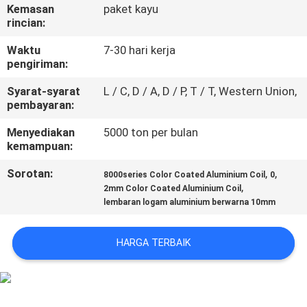
KUALITAS
Kemasan
paket kayu
rincian:
HUBUNGI
Waktu
7-30 hari kerja
pengiriman:
KAMI
Syarat-syarat
L / C, D / A, D / P, T / T, Western Union,
pembayaran:
BERITA
Menyediakan
5000 ton per bulan
kemampuan:
KASUS
Sorotan:
,
,
8000series Color Coated Aluminium Coil
0
,
2mm Color Coated Aluminium Coil
lembaran logam aluminium berwarna 10mm
PERMINTAAN
PENAWARAN
HARGA TERBAIK
SITEMAP