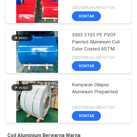
USD2500tons MOQ:1 ton
KONTAK
3003 3105 PE PVDF
Painted Aluminium Coil
Color Coated ASTM
B209
USD2500tons MOQ:1 ton
KONTAK
Kumparan Dilapisi
Aluminium Prepainted
USD2500tons MOQ:1 ton
KONTAK
Coil Aluminium Berwarna Warna