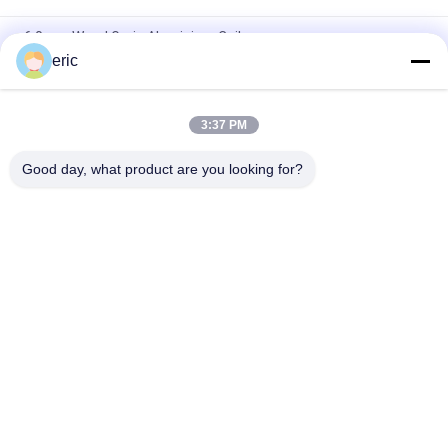
6.0mm Wood Grain Aluminium Coil
eric
Aluminium Alloy Roofing Sheet Aluminium 3003 3105 3xxx
Aluminium Sheet Untuk Atap
3:37 PM
10mm Lebar 0.3mm Tebal Lembar Aluminium Pra Dicat PE
PVDF Untuk Konstruksi
Good day, what product are you looking for?
Bad Request
Semua
Coil Aluminium 
Aluminium Strip Coil
Berwarna Warna
Gulungan Aluminium 
Pelat Lembaran 
Foil
Aluminium
Cakram Lingkaran 
Film Poliester 
Aluminium
Berlapis Aluminium 
Foil
Plat Kotak-Kotak 
Lembar Plat Berlian 