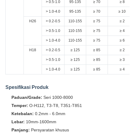
> 0.5-1.0
95-135
≥ 70
≥ 8
> 1.0-4.0
95-135
≥ 70
≥ 10
H26
> 0.2-0.5
110-155
≥ 75
≥ 2
> 0.5-1.0
110-155
≥ 75
≥ 4
> 1.0-4.0
110-155
≥ 75
≥ 6
H18
> 0.2-0.5
≥ 125
≥ 85
≥ 2
> 0.5-1.0
≥ 125
≥ 85
≥ 3
> 1.0-4.0
≥ 125
≥ 85
≥ 4
Spesifikasi Produk
Paduan/Grade:
Seri 1000-8000
Temper:
O-H112, T3-T8, T351-T851
Ketebalan:
0.2mm - 6.0mm
Lebar:
10mm-1600mm
Panjang:
Persyaratan khusus