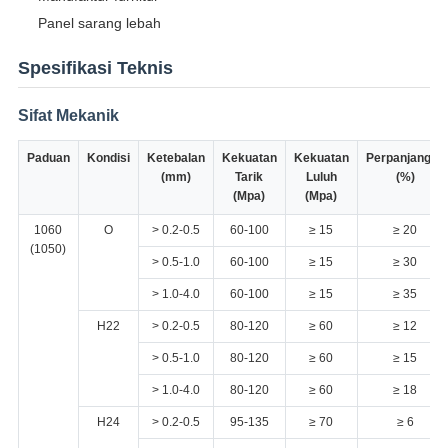
Panel sarang lebah
Spesifikasi Teknis
Sifat Mekanik
Paduan
Kondisi
Ketebalan
Kekuatan
Kekuatan
Perpanjangan
(mm)
Tarik
Luluh
(%)
(Mpa)
(Mpa)
1060
O
> 0.2-0.5
60-100
≥ 15
≥ 20
(1050)
> 0.5-1.0
60-100
≥ 15
≥ 30
> 1.0-4.0
60-100
≥ 15
≥ 35
H22
> 0.2-0.5
80-120
≥ 60
≥ 12
> 0.5-1.0
80-120
≥ 60
≥ 15
> 1.0-4.0
80-120
≥ 60
≥ 18
H24
> 0.2-0.5
95-135
≥ 70
≥ 6