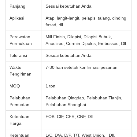
Panjang
Sesuai kebutuhan Anda
Aplikasi
Atap, langit-langit, pelapis, talang, dinding
fasad, dll.
Perawatan
Mill Finish, Dilapisi, Dilapisi Bubuk,
Permukaan
Anodized, Cermin Dipoles, Embossed, Dll.
Toleransi
Sesuai kebutuhan Anda
Waktu
7-30 hari setelah konfirmasi pesanan
Pengiriman
MOQ
1 ton
Pelabuhan
Pelabuhan Qingdao, Pelabuhan Tianjin,
Pemuatan
Pelabuhan Shanghai
Ketentuan
FOB, CIF, CFR, CNF, Dll.
Harga
Ketentuan
L/C, D/A, D/P, T/T, West Union, , Dll.