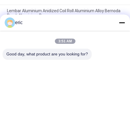
Lembar Aluminium Anidized Coil Roll Aluminium Alloy Bernoda
Perak Aluminium Berwarna
eric
3000 Series 1500mm Anodized Aluminium Sheet Untuk Plat
Nomor
3:51 AM
2mm 3mm Tebal Anodized Aluminium Sheet 5052 5083 1050
3003 H14 Untuk Penggunaan Eksterior
Good day, what product are you looking for?
Bad Request
Semua
Coil Aluminium 
Aluminium Strip Coil
Berwarna Warna
Gulungan Aluminium 
Pelat Lembaran 
Foil
Aluminium
Cakram Lingkaran 
Film Poliester 
Aluminium
Berlapis Aluminium 
Foil