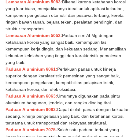
Lembaran Aluminium 5083:
Dikenal karena ketahanan korosi
yang luar biasa, menjadikannya ideal untuk aplikasi kelautan,
komponen pengelasan otomotif dan pesawat terbang, kereta
ringan bawah tanah, bejana tekan, peralatan pendingin, dan
struktur transportasi.
Lembaran Aluminium 5052:
Paduan seri Al-Mg dengan
ketahanan korosi yang sangat baik, kemampuan las,
kemampuan kerja dingin, dan kekuatan sedang. Menampilkan
kekuatan kelelahan yang tinggi dan karakteristik pemolesan
yang baik.
Paduan Aluminium 6061:
Perlakuan panas untuk kinerja
superior dengan karakteristik pemesinan yang sangat baik,
kemampuan pengelasan, kompatibilitas pelapisan listrik,
ketahanan korosi, dan efek oksidasi.
Paduan Aluminium 6063:
Umumnya digunakan pada pintu
aluminium bangunan, jendela, dan rangka dinding tirai.
Paduan Aluminium 6082:
Dapat diolah panas dengan kekuatan
sedang, kinerja pengelasan yang baik, dan ketahanan korosi,
terutama untuk transportasi dan rekayasa struktural.
Paduan Aluminium 7075:
Salah satu paduan terkuat yang
tersedia secara komersial dengan sifat mekanik yang sangat