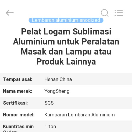
Henan
Yongsheng
Aluminum
Industry
Co.,Ltd..
Lembaran aluminium anodized
All
Rights
Reserved.
Pelat Logam Sublimasi
RUMAH
Aluminium untuk Peralatan
PRODUK
Masak dan Lampu atau
Produk Lainnya
TENTANG
KAMI
Tempat asal:
Henan China
Nama merek:
YongSheng
TUR
Sertifikasi:
SGS
PABRIK
Nomor model:
Kumparan Lembaran Aluminium
KONTROL
Kuantitas min
1 ton