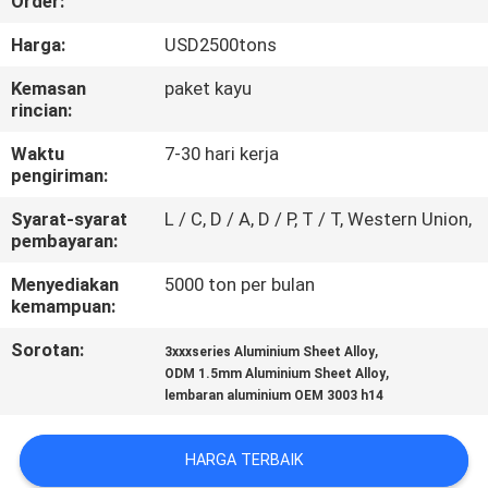
Order:
KUALITAS
Harga:
USD2500tons
HUBUNGI
Kemasan
paket kayu
rincian:
KAMI
Waktu
7-30 hari kerja
pengiriman:
BERITA
Syarat-syarat
L / C, D / A, D / P, T / T, Western Union,
pembayaran:
KASUS
Menyediakan
5000 ton per bulan
kemampuan:
PERMINTAAN
Sorotan:
,
3xxxseries Aluminium Sheet Alloy
PENAWARAN
,
ODM 1.5mm Aluminium Sheet Alloy
lembaran aluminium OEM 3003 h14
SITEMAP
HARGA TERBAIK