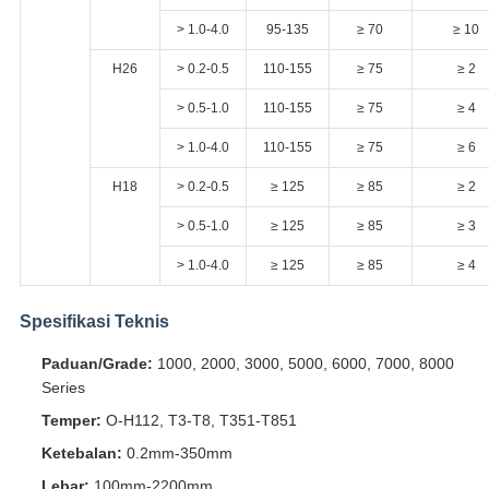
> 1.0-4.0
95-135
≥ 70
≥ 10
H26
> 0.2-0.5
110-155
≥ 75
≥ 2
> 0.5-1.0
110-155
≥ 75
≥ 4
> 1.0-4.0
110-155
≥ 75
≥ 6
H18
> 0.2-0.5
≥ 125
≥ 85
≥ 2
> 0.5-1.0
≥ 125
≥ 85
≥ 3
> 1.0-4.0
≥ 125
≥ 85
≥ 4
Spesifikasi Teknis
Paduan/Grade:
1000, 2000, 3000, 5000, 6000, 7000, 8000
Series
Temper:
O-H112, T3-T8, T351-T851
Ketebalan:
0.2mm-350mm
Lebar:
100mm-2200mm