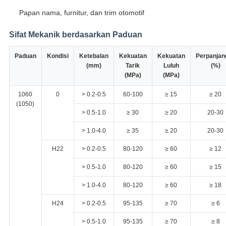
Papan nama, furnitur, dan trim otomotif
Sifat Mekanik berdasarkan Paduan
Paduan
Kondisi
Ketebalan
Kekuatan
Kekuatan
Perpanjan
(mm)
Tarik
Luluh
(%)
(MPa)
(MPa)
1060
0
> 0.2-0.5
60-100
≥ 15
≥ 20
(1050)
> 0.5-1.0
≥ 30
≥ 20
20-30
> 1.0-4.0
≥ 35
≥ 20
20-30
H22
> 0.2-0.5
80-120
≥ 60
≥ 12
> 0.5-1.0
80-120
≥ 60
≥ 15
> 1.0-4.0
80-120
≥ 60
≥ 18
H24
> 0.2-0.5
95-135
≥ 70
≥ 6
> 0.5-1.0
95-135
≥ 70
≥ 8