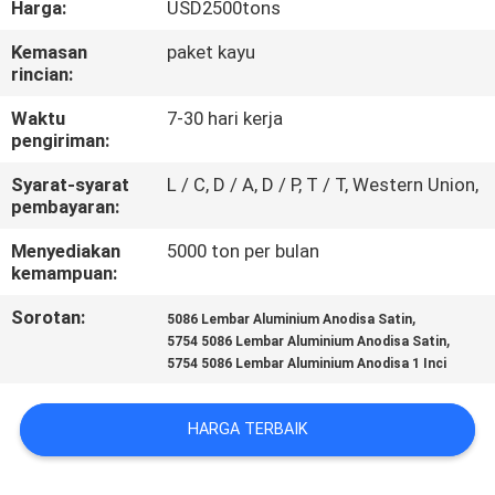
Harga:
USD2500tons
KUALITAS
Kemasan
paket kayu
rincian:
HUBUNGI
KAMI
Waktu
7-30 hari kerja
pengiriman:
Syarat-syarat
L / C, D / A, D / P, T / T, Western Union,
BERITA
pembayaran:
Menyediakan
5000 ton per bulan
KASUS
kemampuan:
Sorotan:
,
5086 Lembar Aluminium Anodisa Satin
PERMINTAAN
,
5754 5086 Lembar Aluminium Anodisa Satin
5754 5086 Lembar Aluminium Anodisa 1 Inci
PENAWARAN
HARGA TERBAIK
SITEMAP