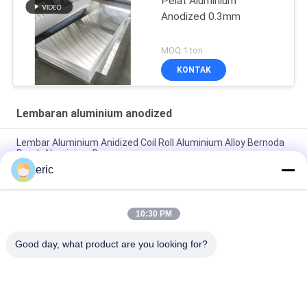
Pelat Aluminium
Anodized 0.3mm
MOQ:1 ton
KONTAK
Lembaran aluminium anodized
Lembar Aluminium Anidized Coil Roll Aluminium Alloy Bernoda
Perak Aluminium Berwarna
eric
3000 Series 1500mm Anodized Aluminium Sheet Untuk Plat
Nomor
10:30 PM
2mm 3mm Tebal Anodized Aluminium Sheet 5052 5083 1050
3003 H14 Untuk Penggunaan Eksterior
Good day, what product are you looking for?
Bad Request
Semua