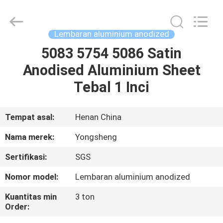
Henan
Yongsheng
Aluminum
Industry
Co.,Ltd..
Lembaran aluminium anodized
All
Rights
Reserved.
5083 5754 5086 Satin
RUMAH
Anodised Aluminium Sheet
PRODUK
Tebal 1 Inci
TENTANG
Tempat asal:
Henan China
KAMI
Nama merek:
Yongsheng
Sertifikasi:
SGS
TUR
Nomor model:
Lembaran aluminium anodized
PABRIK
Kuantitas min
3 ton
Order:
KONTROL