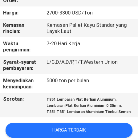
Order:
KUALITAS
Harga:
2700-3300 USD/Ton
HUBUNGI
Kemasan
Kemasan Pallet Kayu Standar yang
rincian:
Layak Laut
KAMI
Waktu
7-20 Hari Kerja
pengiriman:
BERITA
Syarat-syarat
L/C,D/A,D/P,T/T,Western Union
pembayaran:
KASUS
Menyediakan
5000 ton per bulan
kemampuan:
PERMINTAAN
Sorotan:
,
T851 Lembaran Plat Berlian Aluminium
PENAWARAN
,
Lembaran Plat Berlian Aluminium 0.35mm
T351 T851 Lembaran Aluminium Timbul Semen
SITEMAP
HARGA TERBAIK