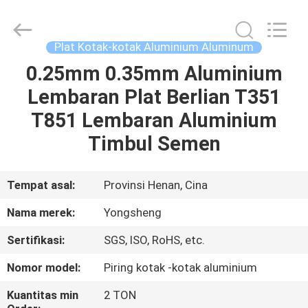
Henan
Yongsheng
Aluminum
Industry
Co.,Ltd..
Plat Kotak-kotak Aluminium Aluminum
All
Rights
Reserved.
0.25mm 0.35mm Aluminium
RUMAH
Lembaran Plat Berlian T351
PRODUK
T851 Lembaran Aluminium
Timbul Semen
TENTANG
KAMI
Tempat asal:
Provinsi Henan, Cina
Nama merek:
Yongsheng
TUR
Sertifikasi:
SGS, ISO, RoHS, etc.
PABRIK
Nomor model:
Piring kotak -kotak aluminium
KONTROL
Kuantitas min
2 TON