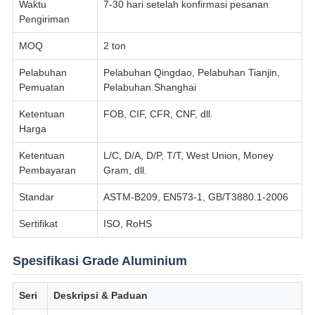
Waktu
7-30 hari setelah konfirmasi pesanan
Pengiriman
MOQ
2 ton
Pelabuhan
Pelabuhan Qingdao, Pelabuhan Tianjin,
Pemuatan
Pelabuhan Shanghai
Ketentuan
FOB, CIF, CFR, CNF, dll.
Harga
Ketentuan
L/C, D/A, D/P, T/T, West Union, Money
Pembayaran
Gram, dll.
Standar
ASTM-B209, EN573-1, GB/T3880.1-2006
Sertifikat
ISO, RoHS
Spesifikasi Grade Aluminium
Seri
Deskripsi & Paduan