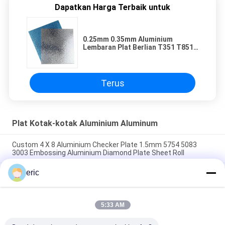
Dapatkan Harga Terbaik untuk
0.25mm 0.35mm Aluminium
Lembaran Plat Berlian T351 T851
Lembaran Aluminium Timbul
Semen
Terus
Plat Kotak-kotak Aluminium Aluminum
Custom 4 X 8 Aluminium Checker Plate 1.5mm 5754 5083
3003 Embossing Aluminium Diamond Plate Sheet Roll
eric
0.8mm 1.5mm Kustom Timbul Aluminium Diamond Sheet 4 X
8 Aluminium Checker Plate
Pelat Checker Aluminium 3003 6061 Pelat Tapak Berlian
5:33 AM
Aluminium 5 Bar Pola Anti-Selip Timbul Lembaran Berlian
Bermotif