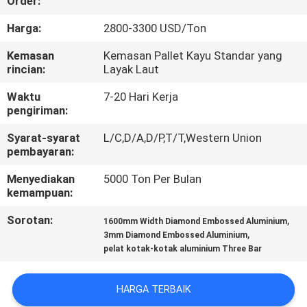
Order:
KUALITAS
Harga:
2800-3300 USD/Ton
HUBUNGI
Kemasan
Kemasan Pallet Kayu Standar yang
rincian:
Layak Laut
KAMI
Waktu
7-20 Hari Kerja
pengiriman:
BERITA
Syarat-syarat
L/C,D/A,D/P,T/T,Western Union
pembayaran:
KASUS
Menyediakan
5000 Ton Per Bulan
kemampuan:
PERMINTAAN
Sorotan:
,
1600mm Width Diamond Embossed Aluminium
PENAWARAN
,
3mm Diamond Embossed Aluminium
pelat kotak-kotak aluminium Three Bar
SITEMAP
HARGA TERBAIK