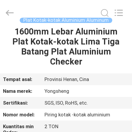
Henan
Yongsheng
Aluminum
Industry
Co.,Ltd..
Plat Kotak-kotak Aluminium Aluminum
All
Rights
Reserved.
1600mm Lebar Aluminium
RUMAH
Plat Kotak-kotak Lima Tiga
PRODUK
Batang Plat Aluminium
Checker
TENTANG
KAMI
Tempat asal:
Provinsi Henan, Cina
Nama merek:
Yongsheng
TUR
Sertifikasi:
SGS, ISO, RoHS, etc.
PABRIK
Nomor model:
Piring kotak -kotak aluminium
KONTROL
Kuantitas min
2 TON