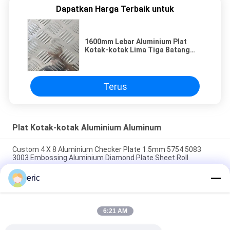
Dapatkan Harga Terbaik untuk
1600mm Lebar Aluminium Plat
Kotak-kotak Lima Tiga Batang
Plat Aluminium Checker
Terus
Plat Kotak-kotak Aluminium Aluminum
Custom 4 X 8 Aluminium Checker Plate 1.5mm 5754 5083
3003 Embossing Aluminium Diamond Plate Sheet Roll
eric
0.8mm 1.5mm Kustom Timbul Aluminium Diamond Sheet 4 X
8 Aluminium Checker Plate
Pelat Checker Aluminium 3003 6061 Pelat Tapak Berlian
6:21 AM
Aluminium 5 Bar Pola Anti-Selip Timbul Lembaran Berlian
Bermotif