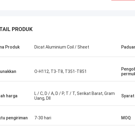
TAIL PRODUK
ma Produk
Dicat Aluminium Coil / Sheet
Paduan
Pengo
Amin Mazlum
unakkan
O-H112, T3-T8, T351-T851
permu
Pertama kali
Kami telah membeli hampir 500 ton
Yongsheng Al
gulungan aluminium warna timbul dari
sangat mudah
Aluminium Yongsheng.
L / C, D / A, D / P, T / T, Serikat Barat, Gram
ilah harga
Syarat
barang sangat
Uang, Dll
juga sangat p
tu pengiriman
7-30 hari
MOQ