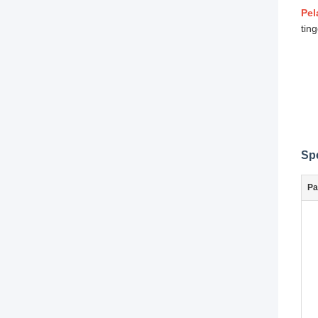
Pel
tin
Spe
Pa