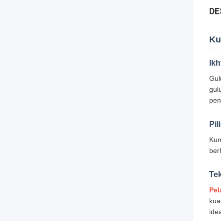
DE
Ku
Ikh
Gul
gul
pen
Pi
Kum
ber
Te
Pel
kua
ide