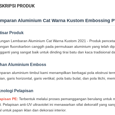
SKRIPSI PRODUK
mparan Aluminium Cat Warna Kustom Embossing 
tisar Produk
ungan Lembaran Aluminium Cat Warna Kustom 2021 - Produk pencetaka
ungan fluorokarbon canggih pada permukaan aluminium yang telah dipr
gganti yang sangat baik untuk dinding tirai batu dan kaca tradisional 
lihan Aluminium Emboss
paran aluminium timbul kami menampilkan berbagai pola ekstrusi termas
lian, garis horizontal, garis vertikal, pola batu bulat, dan pola litchi, m
knologi Pelapisan
apisan PE:
Terbentuk melalui proses pemanggangan berulang untuk m
t. Pelapisan anti-UV ultraviolet ini menawarkan sifat dekoratif yang s
al untuk papan iklan dan dekorasi interior.