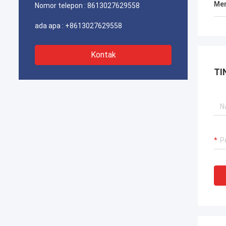
Men
Nomor telepon :
8613027629558
ada apa :
+8613027629558
Kontak
TI