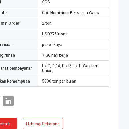
i
SGS
odel
Coil Aluminium Berwarna Warna
 min Order
2 ton
USD2750tons
rincian
paket kayu
ngiriman
7-30 hari kerja
L / C, D / A, D / P, T / T, Western
yarat pembayaran
Union,
kan kemampuan
5000 ton per bulan
rbaik
Hubungi Sekarang