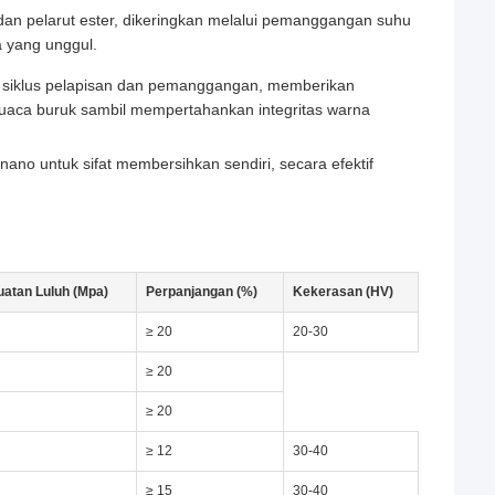
dan pelarut ester, dikeringkan melalui pemanggangan suhu
a yang unggul.
iklus pelapisan dan pemanggangan, memberikan
 cuaca buruk sambil mempertahankan integritas warna
no untuk sifat membersihkan sendiri, secara efektif
atan Luluh (Mpa)
Perpanjangan (%)
Kekerasan (HV)
≥ 20
20-30
≥ 20
≥ 20
≥ 12
30-40
≥ 15
30-40