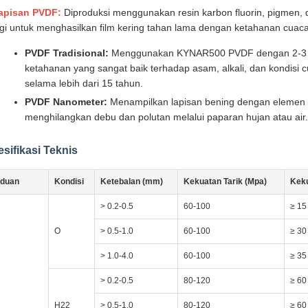
apisan PVDF:
Diproduksi menggunakan resin karbon fluorin, pigmen, 
ggi untuk menghasilkan film kering tahan lama dengan ketahanan cuac
PVDF Tradisional:
Menggunakan KYNAR500 PVDF dengan 2-3 s
ketahanan yang sangat baik terhadap asam, alkali, dan kondisi
selama lebih dari 15 tahun.
PVDF Nanometer:
Menampilkan lapisan bening dengan elemen na
menghilangkan debu dan polutan melalui paparan hujan atau air.
sifikasi Teknis
duan
Kondisi
Ketebalan (mm)
Kekuatan Tarik (Mpa)
Keku
> 0.2-0.5
60-100
≥ 15
O
> 0.5-1.0
60-100
≥ 30
> 1.0-4.0
60-100
≥ 35
> 0.2-0.5
80-120
≥ 60
H22
> 0.5-1.0
80-120
≥ 60