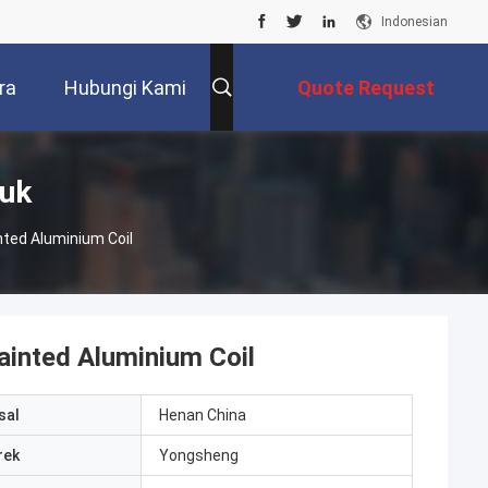
Indonesian
ra
Hubungi Kami
Quote Request
Suatu
duk
ted Aluminium Coil
inted Aluminium Coil
sal
Henan China
rek
Yongsheng