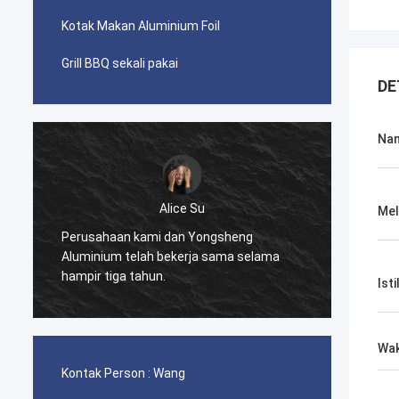
Kotak Makan Aluminium Foil
Grill BBQ sekali pakai
DE
Na
Zoey
Mel
eng
Kami membeli aluminium circle dari
 selama
Yongsheng Aluminium dan
mengirimkannya ke Ghana.
Ist
Wak
Kontak Person :
Wang