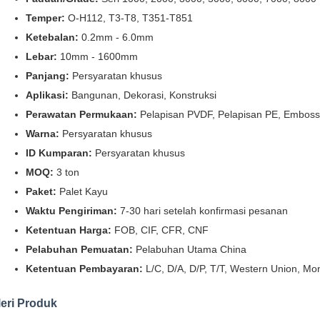
Temper:
O-H112, T3-T8, T351-T851
Ketebalan:
0.2mm - 6.0mm
Lebar:
10mm - 1600mm
Panjang:
Persyaratan khusus
Aplikasi:
Bangunan, Dekorasi, Konstruksi
Perawatan Permukaan:
Pelapisan PVDF, Pelapisan PE, Emboss
Warna:
Persyaratan khusus
ID Kumparan:
Persyaratan khusus
MOQ:
3 ton
Paket:
Palet Kayu
Waktu Pengiriman:
7-30 hari setelah konfirmasi pesanan
Ketentuan Harga:
FOB, CIF, CFR, CNF
Pelabuhan Pemuatan:
Pelabuhan Utama China
Ketentuan Pembayaran:
L/C, D/A, D/P, T/T, Western Union, M
eri Produk