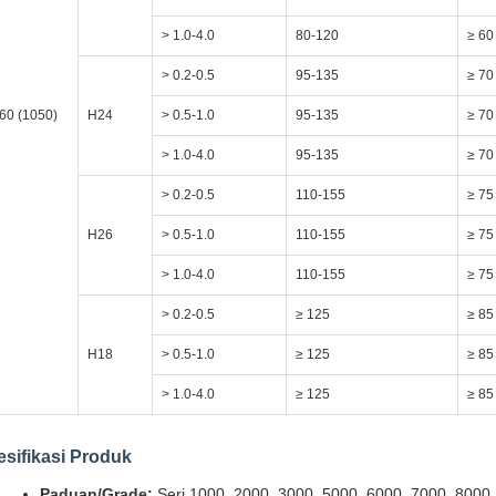
> 1.0-4.0
80-120
≥ 60
> 0.2-0.5
95-135
≥ 70
60 (1050)
H24
> 0.5-1.0
95-135
≥ 70
> 1.0-4.0
95-135
≥ 70
> 0.2-0.5
110-155
≥ 75
H26
> 0.5-1.0
110-155
≥ 75
> 1.0-4.0
110-155
≥ 75
> 0.2-0.5
≥ 125
≥ 85
H18
> 0.5-1.0
≥ 125
≥ 85
> 1.0-4.0
≥ 125
≥ 85
sifikasi Produk
Paduan/Grade:
Seri 1000, 2000, 3000, 5000, 6000, 7000, 8000