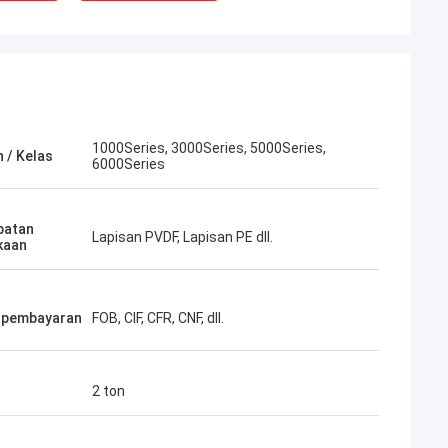
1000Series, 3000Series, 5000Series,
 / Kelas
6000Series
Martin
batan
Lapisan PVDF, Lapisan PE dll.
kaan
 kami bekerjasama dengan
uminium, kami merasa
, karena waktu pengiriman
 pembayaran
FOB, CIF, CFR, CNF, dll.
 cepat, dan pengelola bisnis
rofesional.
2 ton