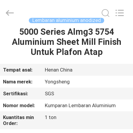
Henan
Yongsheng
Aluminum
Industry
Co.,Ltd..
Lembaran aluminium anodized
All
Rights
Reserved.
5000 Series Almg3 5754
RUMAH
Aluminium Sheet Mill Finish
PRODUK
Untuk Plafon Atap
TENTANG
Tempat asal:
Henan China
KAMI
Nama merek:
Yongsheng
Sertifikasi:
SGS
TUR
Nomor model:
Kumparan Lembaran Aluminium
PABRIK
Kuantitas min
1 ton
Order:
KONTROL