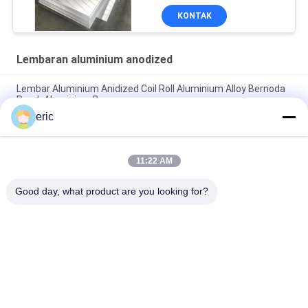
KONTAK
Lembaran aluminium anodized
Lembar Aluminium Anidized Coil Roll Aluminium Alloy Bernoda
Perak Aluminium Berwarna
eric
3000 Series 1500mm Anodized Aluminium Sheet Untuk Plat
Nomor
11:22 AM
2mm 3mm Tebal Anodized Aluminium Sheet 5052 5083 1050
3003 H14 Untuk Penggunaan Eksterior
Good day, what product are you looking for?
Bad Request
Semua
Coil Aluminium 
Aluminium Strip Coil
Berwarna Warna
Gulungan Aluminium 
Pelat Lembaran 