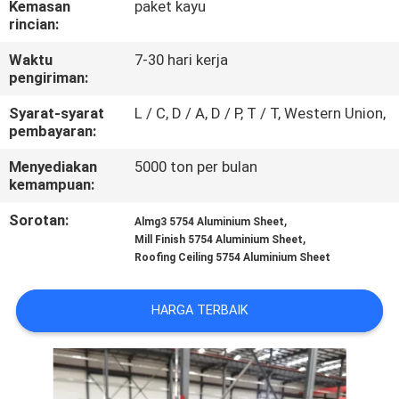
Kemasan
paket kayu
KUALITAS
rincian:
Waktu
7-30 hari kerja
HUBUNGI
pengiriman:
KAMI
Syarat-syarat
L / C, D / A, D / P, T / T, Western Union,
pembayaran:
BERITA
Menyediakan
5000 ton per bulan
kemampuan:
KASUS
Sorotan:
,
Almg3 5754 Aluminium Sheet
,
Mill Finish 5754 Aluminium Sheet
Roofing Ceiling 5754 Aluminium Sheet
PERMINTAAN
PENAWARAN
HARGA TERBAIK
SITEMAP