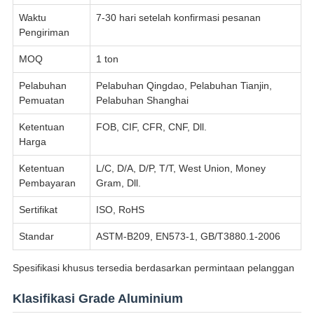
Waktu
7-30 hari setelah konfirmasi pesanan
Pengiriman
MOQ
1 ton
Pelabuhan
Pelabuhan Qingdao, Pelabuhan Tianjin,
Pemuatan
Pelabuhan Shanghai
Ketentuan
FOB, CIF, CFR, CNF, Dll.
Harga
Ketentuan
L/C, D/A, D/P, T/T, West Union, Money
Pembayaran
Gram, Dll.
Sertifikat
ISO, RoHS
Standar
ASTM-B209, EN573-1, GB/T3880.1-2006
Spesifikasi khusus tersedia berdasarkan permintaan pelanggan
Klasifikasi Grade Aluminium