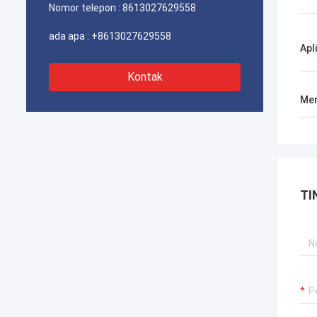
Nomor telepon :
8613027629558
ada apa :
+8613027629558
Apl
Kontak
Men
TI