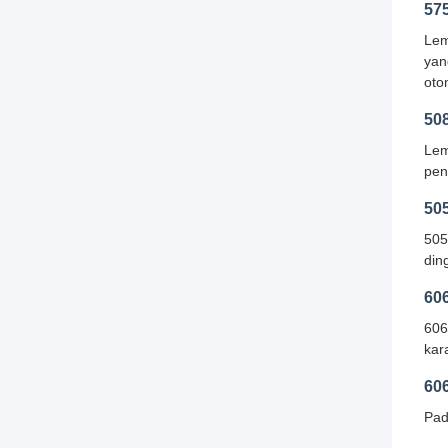
57
Lem
yan
oto
50
Lem
pen
50
505
din
60
606
kar
60
Pad