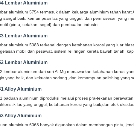
54 Lembar Aluminium
bar aluminium 5754 termasuk dalam keluarga aluminium tahan karat
g sangat baik, kemampuan las yang unggul, dan pemrosesan yang m
motif (pintu, cetakan, segel) dan pembuatan industri.
83 Lembar Aluminium
bar aluminium 5083 terkenal dengan ketahanan korosi yang luar biasa,
gelasan mobil dan pesawat, sistem rel ringan kereta bawah tanah, kapal
52 Lembar Aluminium
2 lembar aluminium dari seri Al-Mg menawarkan ketahanan korosi yang
gin yang baik, dan kekuatan sedang.,dan kemampuan polishing yang sa
61 Alloy Aluminium
1 paduan aluminium diproduksi melalui proses pra-tekanan perawatan
akteristik las yang unggul, ketahanan korosi yang baik,dan efek oksidas
63 Alloy Aluminium
uan aluminium 6063 banyak digunakan dalam membangun pintu, jendela,