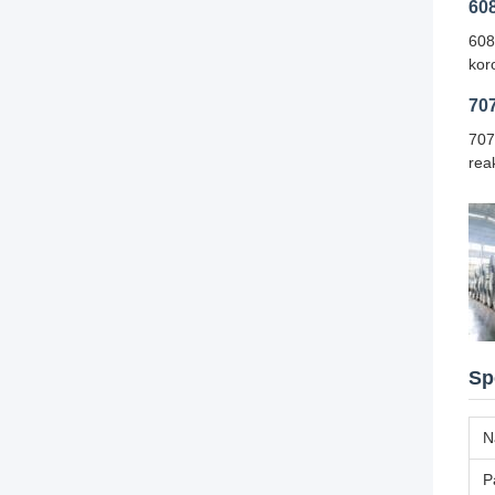
60
608
kor
70
707
rea
Sp
N
P