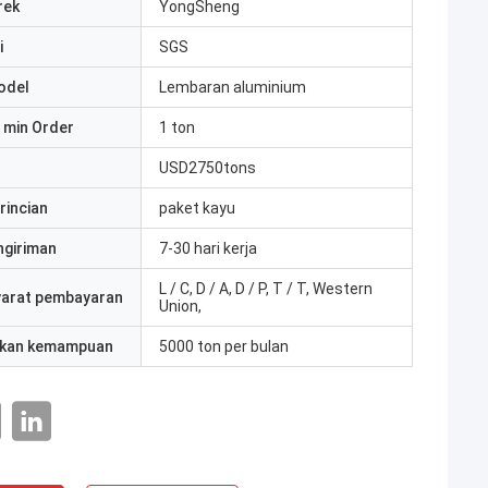
rek
YongSheng
i
SGS
odel
Lembaran aluminium
 min Order
1 ton
USD2750tons
rincian
paket kayu
ngiriman
7-30 hari kerja
L / C, D / A, D / P, T / T, Western
yarat pembayaran
Union,
kan kemampuan
5000 ton per bulan