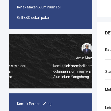
Kotak Makan Aluminium Foil
Grill BBQ sekali pakai
DE
Kat
Amin Mazlum
Pertam
Kami telah membeli hampir 500 ton
Yongsh
gulungan aluminium warna timbul dari
Sta
sangat
Aluminium Yongsheng.
barang
juga s
Mel
Kontak Person :
Wang
Leb