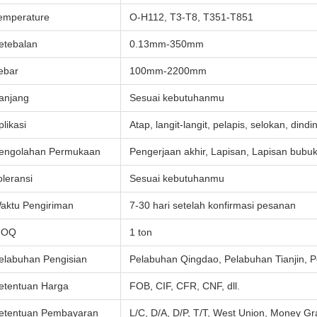
emperature
O-H112, T3-T8, T351-T851
etebalan
0.13mm-350mm
ebar
100mm-2200mm
anjang
Sesuai kebutuhanmu
plikasi
Atap, langit-langit, pelapis, selokan, dindin
engolahan Permukaan
Pengerjaan akhir, Lapisan, Lapisan bubuk
oleransi
Sesuai kebutuhanmu
aktu Pengiriman
7-30 hari setelah konfirmasi pesanan
MOQ
1 ton
elabuhan Pengisian
Pelabuhan Qingdao, Pelabuhan Tianjin, 
etentuan Harga
FOB, CIF, CFR, CNF, dll.
etentuan Pembayaran
L/C, D/A, D/P, T/T, West Union, Money Gra