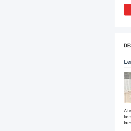
DE
Le
Alu
kem
kum