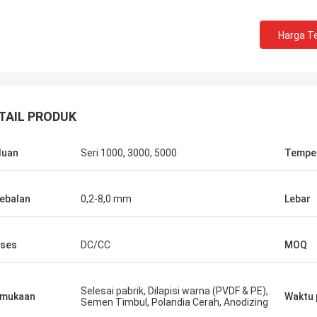
Harga Te
TAIL PRODUK
duan
Seri 1000, 3000, 5000
Tempe
Martin
Amin Mazlum
Pertama kali kami beke
elah membeli hampir 500 ton
Yongsheng Aluminium, 
ebalan
0,2-8,0 mm
Lebar
an aluminium warna timbul dari
sangat mudah, karena w
nium Yongsheng.
barang sangat cepat, da
juga sangat profesional.
ses
DC/CC
MOQ
Selesai pabrik, Dilapisi warna (PVDF & PE),
rmukaan
Waktu 
Semen Timbul, Polandia Cerah, Anodizing