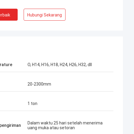
rbaik
Hubungi Sekarang
rature
O, H14, H16, H18, H24, H26, H32, dll
rjasama dengan
kami merasa
20-2300mm
aktu pengiriman
n pengelola bisnis
1 ton
Dalam waktu 25 hari setelah menerima
pengiriman
uang muka atau setoran