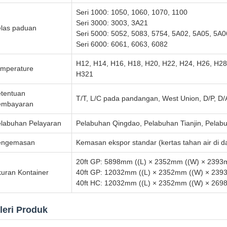
Seri 1000: 1050, 1060, 1070, 1100
Seri 3000: 3003, 3A21
las paduan
Seri 5000: 5052, 5083, 5754, 5A02, 5A05, 5A0
Seri 6000: 6061, 6063, 6082
H12, H14, H16, H18, H20, H22, H24, H26, H28
mperature
H321
tentuan
T/T, L/C pada pandangan, West Union, D/P, D/
embayaran
labuhan Pelayaran
Pelabuhan Qingdao, Pelabuhan Tianjin, Pelab
engemasan
Kemasan ekspor standar (kertas tahan air di dal
20ft GP: 5898mm ((L) × 2352mm ((W) × 2393
uran Kontainer
40ft GP: 12032mm ((L) × 2352mm ((W) × 239
40ft HC: 12032mm ((L) × 2352mm ((W) × 269
leri Produk