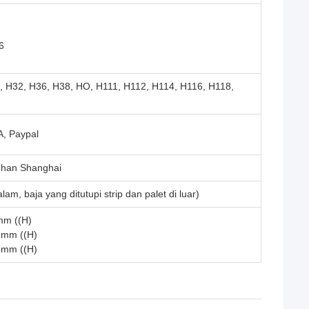
6
, H32, H36, H38, HO, H111, H112, H114, H116, H118,
A, Paypal
uhan Shanghai
am, baja yang ditutupi strip dan palet di luar)
mm ((H)
3mm ((H)
8mm ((H)