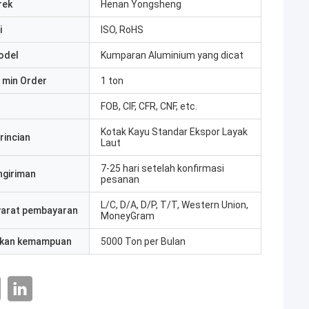
rek
Henan Yongsheng
i
ISO, RoHS
odel
Kumparan Aluminium yang dicat
 min Order
1 ton
FOB, CIF, CFR, CNF, etc.
Kotak Kayu Standar Ekspor Layak
rincian
Laut
7-25 hari setelah konfirmasi
ngiriman
pesanan
L/C, D/A, D/P, T/T, Western Union,
yarat pembayaran
MoneyGram
kan kemampuan
5000 Ton per Bulan