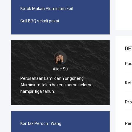
Kotak Makan Aluminium Foil
Grill BBQ sekali pakai
DE
Pa
Zoey
Kami membeli aluminium circle dari
Kami t
Ket
Yongsheng Aluminium dan
gulung
mengirimkannya ke Ghana.
Alumi
Pro
Kontak Person :
Wang
Pe