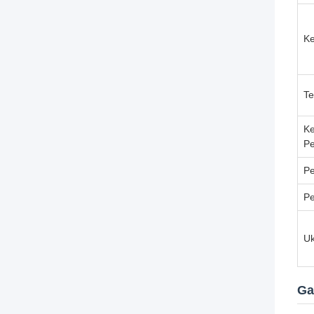
Ke
Te
Ke
P
Pe
P
Uk
Ga