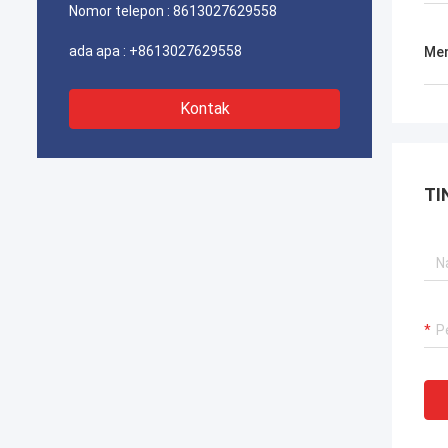
Nomor telepon :
8613027629558
ada apa :
+8613027629558
Men
Kontak
TI