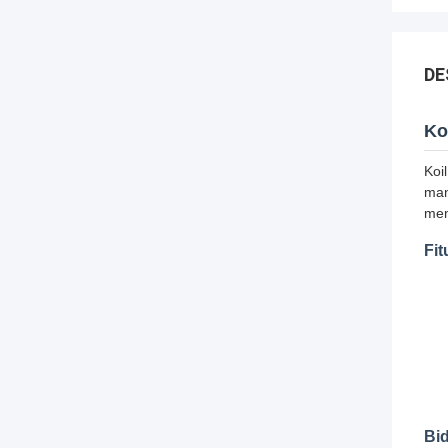
DE
Ko
Koi
man
mem
Fit
Bid