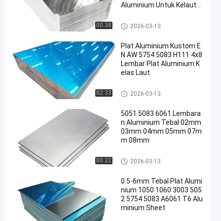
Aluminium Untuk Kelauta
n
Pelat lembaran aluminium
00:38
2026-03-13
Plat Aluminium Kustom E
N AW 5754 5083 H111 4x8
Lembar Plat Aluminium K
elas Laut
Pelat lembaran aluminium
02:33
2026-03-13
5051 5083 6061 Lembara
n Aluminium Tebal 02mm
03mm 04mm 05mm 07m
m 08mm
Pelat lembaran aluminium
00:22
2026-03-13
0.5-6mm Tebal Plat Alumi
nium 1050 1060 3003 505
2 5754 5083 A6061 T6 Alu
minium Sheet